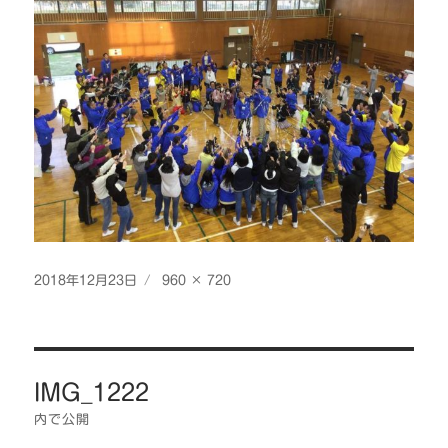
投
フ
2018年12月23日
960 × 720
稿
ル
日:
サ
イ
投
ズ
IMG_1222
稿
ナ
内で公開
ビ