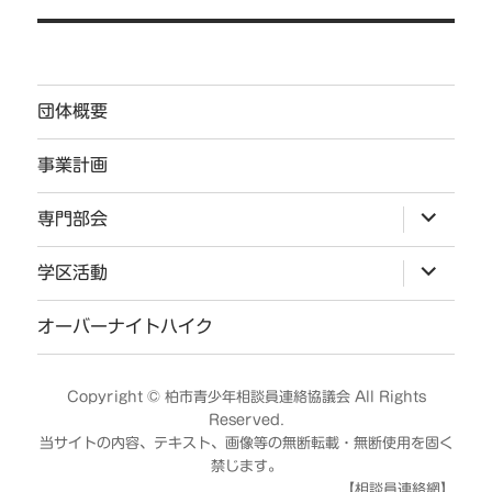
ゲ
ー
シ
団体概要
ョ
ン
事業計画
サ
専門部会
ブ
メ
ニ
サ
学区活動
ュ
ブ
ー
メ
を
ニ
オーバーナイトハイク
展
ュ
開
ー
を
展
Copyright ©
柏市青少年相談員連絡協議会
All Rights
開
Reserved.
当サイトの内容、テキスト、画像等の無断転載・無断使用を固く
禁じます。
【相談員連絡網】