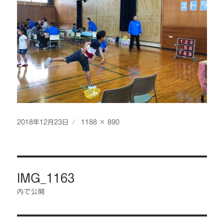
投
フ
2018年12月23日
1188 × 890
稿
ル
日:
サ
イ
投
ズ
IMG_1163
稿
ナ
内で公開
ビ
ゲ