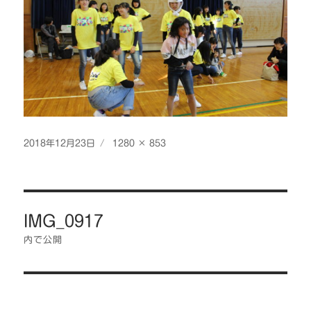
投
フ
2018年12月23日
1280 × 853
稿
ル
日:
サ
イ
投
ズ
IMG_0917
稿
ナ
内で公開
ビ
ゲ
ー