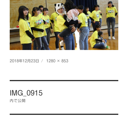
投
フ
2018年12月23日
1280 × 853
稿
ル
日:
サ
イ
投
ズ
IMG_0915
稿
ナ
内で公開
ビ
ゲ
ー