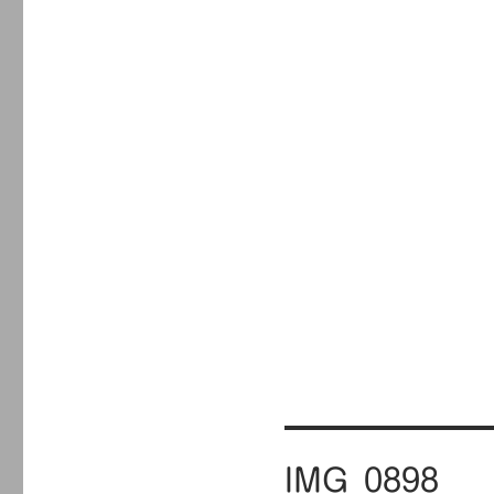
ズ
投
IMG_0898
稿