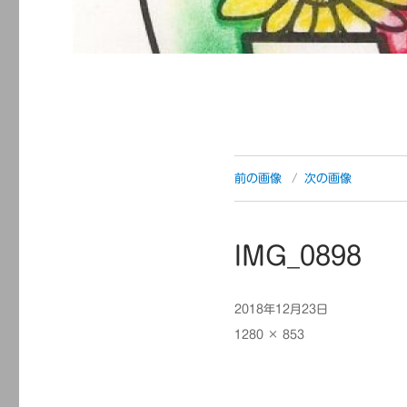
前の画像
次の画像
IMG_0898
投
2018年12月23日
稿
フ
1280 × 853
日:
ル
サ
イ