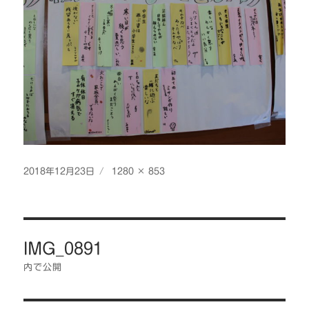
投
フ
2018年12月23日
1280 × 853
稿
ル
日:
サ
イ
投
ズ
IMG_0891
稿
ナ
内で公開
ビ
ゲ