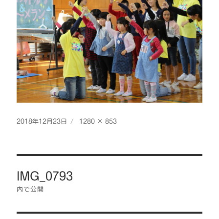
投
フ
2018年12月23日
1280 × 853
稿
ル
日:
サ
イ
投
ズ
IMG_0793
稿
ナ
内で公開
ビ
ゲ