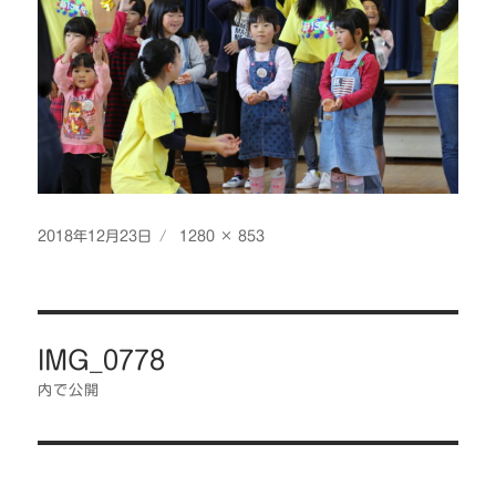
投
フ
2018年12月23日
1280 × 853
稿
ル
日:
サ
イ
投
ズ
IMG_0778
稿
ナ
内で公開
ビ
ゲ
ー