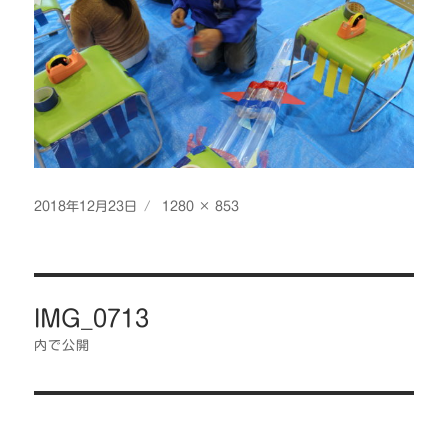
投
フ
2018年12月23日
1280 × 853
稿
ル
日:
サ
イ
投
ズ
IMG_0713
稿
ナ
内で公開
ビ
ゲ
ー