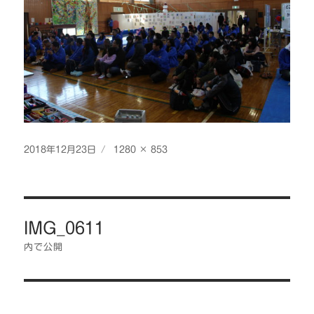
投
フ
2018年12月23日
1280 × 853
稿
ル
日:
サ
イ
投
ズ
IMG_0611
稿
ナ
内で公開
ビ
ゲ
ー