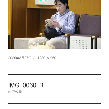
投
フ
2025年3月27日
1280 × 960
稿
ル
日:
サ
イ
投
ズ
IMG_0060_R
稿
ナ
内で公開
ビ
ゲ