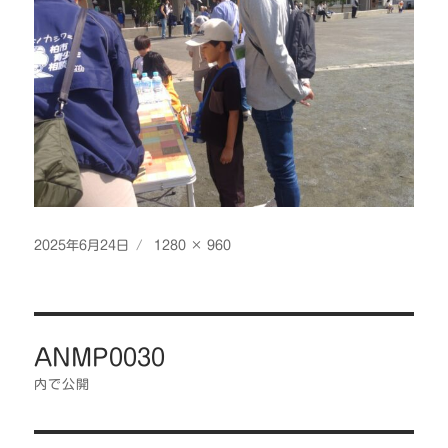
投
フ
2025年6月24日
1280 × 960
稿
ル
日:
サ
イ
投
ズ
ANMP0030
稿
ナ
内で公開
ビ
ゲ