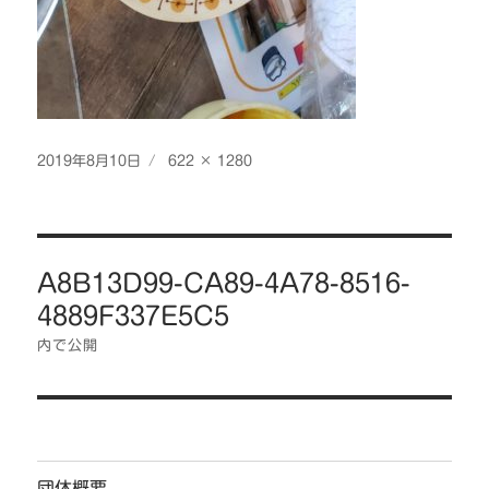
投
フ
2019年8月10日
622 × 1280
稿
ル
日:
サ
イ
投
ズ
A8B13D99-CA89-4A78-8516-
稿
4889F337E5C5
ナ
ビ
内で公開
ゲ
ー
シ
ョ
団体概要