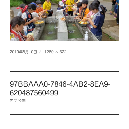
投
フ
2019年8月10日
1280 × 622
稿
ル
日:
サ
イ
投
ズ
97BBAAA0-7846-4AB2-8EA9-
稿
620487560499
ナ
ビ
内で公開
ゲ
ー
シ