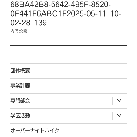
68BA42B8-5642-495F-8520-
稿
0F441F6ABC1F2025-05-11_10-
ナ
ビ
02-28_139
ゲ
内で公開
ー
シ
ョ
ン
団体概要
事業計画
サ
専門部会
ブ
メ
ニ
サ
学区活動
ュ
ブ
ー
メ
を
ニ
オーバーナイトハイク
展
ュ