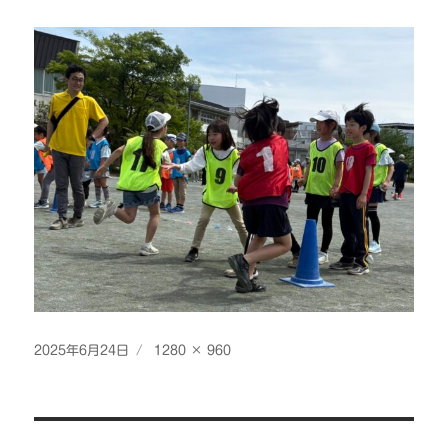
投
フ
2025年6月24日
1280 × 960
稿
ル
日:
サ
イ
投
ズ