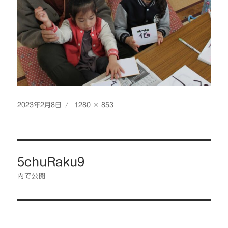
投
フ
2023年2月8日
1280 × 853
稿
ル
日:
サ
イ
投
ズ
5chuRaku9
稿
ナ
内で公開
ビ
ゲ
ー