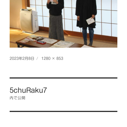
投
フ
2023年2月8日
1280 × 853
稿
ル
日:
サ
イ
投
ズ
5chuRaku7
稿
ナ
内で公開
ビ
ゲ
ー