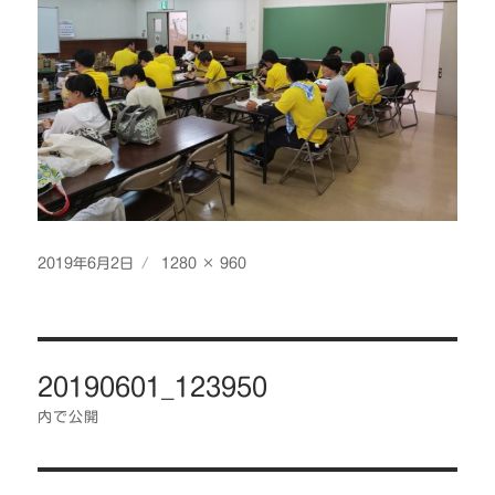
投
フ
2019年6月2日
1280 × 960
稿
ル
日:
サ
イ
投
ズ
20190601_123950
稿
ナ
内で公開
ビ
ゲ