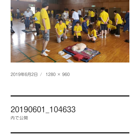
投
フ
2019年6月2日
1280 × 960
稿
ル
日:
サ
イ
投
ズ
20190601_104633
稿
ナ
内で公開
ビ
ゲ