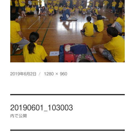
投
フ
2019年6月2日
1280 × 960
稿
ル
日:
サ
イ
投
ズ
20190601_103003
稿
ナ
内で公開
ビ
ゲ