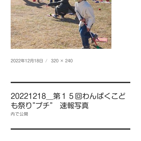
投
フ
2022年12月18日
320 × 240
稿
ル
日:
サ
イ
投
ズ
20221218＿第１５回わんぱくこど
稿
も祭り”プチ” 速報写真
ナ
ビ
内で公開
ゲ
ー
シ