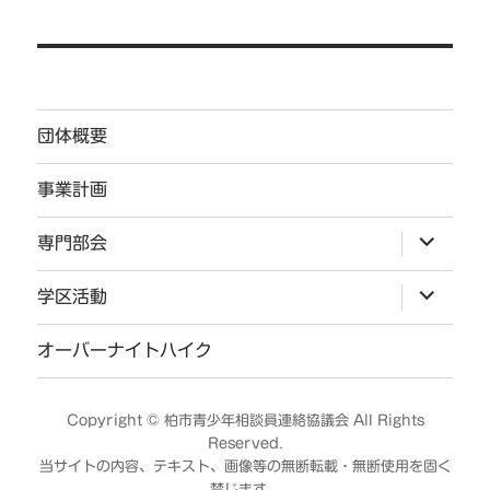
ゲ
ー
シ
ョ
団体概要
ン
事業計画
サ
専門部会
ブ
メ
ニ
サ
学区活動
ュ
ブ
ー
メ
を
ニ
オーバーナイトハイク
展
ュ
開
ー
を
展
Copyright ©
柏市青少年相談員連絡協議会
All Rights
開
Reserved.
当サイトの内容、テキスト、画像等の無断転載・無断使用を固く
禁じます。