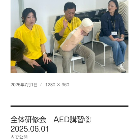
投
フ
2025年7月1日
1280 × 960
稿
ル
日:
サ
イ
投
ズ
全体研修会 AED講習②
稿
2025.06.01
ナ
ビ
内で公開