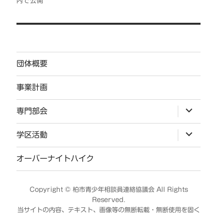
内で公開
ゲ
ー
シ
ョ
団体概要
ン
事業計画
サ
専門部会
ブ
メ
ニ
サ
学区活動
ュ
ブ
ー
メ
を
ニ
オーバーナイトハイク
展
ュ
開
ー
を
展
Copyright ©
柏市青少年相談員連絡協議会
All Rights
開
Reserved.
当サイトの内容、テキスト、画像等の無断転載・無断使用を固く