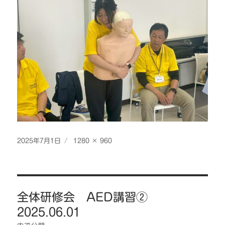
投
フ
2025年7月1日
1280 × 960
稿
ル
日:
サ
イ
投
ズ
全体研修会 AED講習②
稿
2025.06.01
ナ
ビ