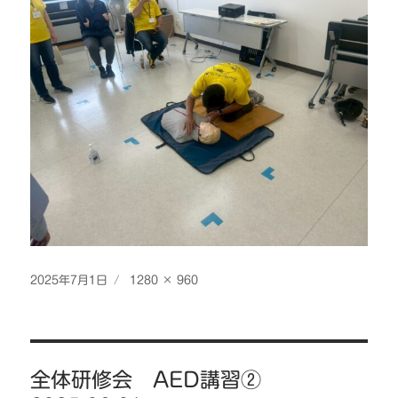
投
フ
2025年7月1日
1280 × 960
稿
ル
日:
サ
イ
投
ズ
全体研修会 AED講習②
稿