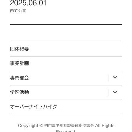
2025.06.01
ナ
ビ
内で公開
ゲ
ー
シ
ョ
団体概要
ン
事業計画
サ
専門部会
ブ
メ
ニ
サ
学区活動
ュ
ブ
ー
メ
を
ニ
オーバーナイトハイク
展
ュ
開
ー
を
展
Copyright ©
柏市青少年相談員連絡協議会
All Rights
開
Reserved.