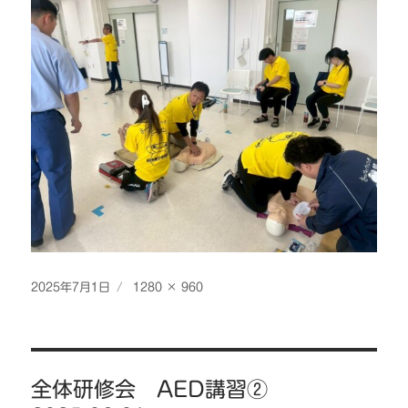
投
フ
2025年7月1日
1280 × 960
稿
ル
日:
サ
イ
投
ズ
全体研修会 AED講習②
稿