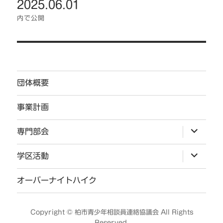
2025.06.01
ナ
ビ
内で公開
ゲ
ー
シ
ョ
団体概要
ン
事業計画
サ
専門部会
ブ
メ
ニ
サ
学区活動
ュ
ブ
ー
メ
を
ニ
オーバーナイトハイク
展
ュ
開
ー
を
展
Copyright ©
柏市青少年相談員連絡協議会
All Rights
開
Reserved.