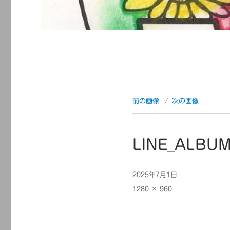
前の画像
次の画像
LINE_ALBUM
投
2025年7月1日
稿
フ
1280 × 960
日:
ル
サ
イ