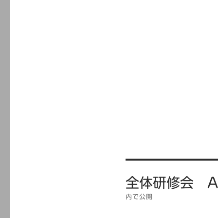
投
全体研修会 AE
稿
ナ
内で公開
ビ