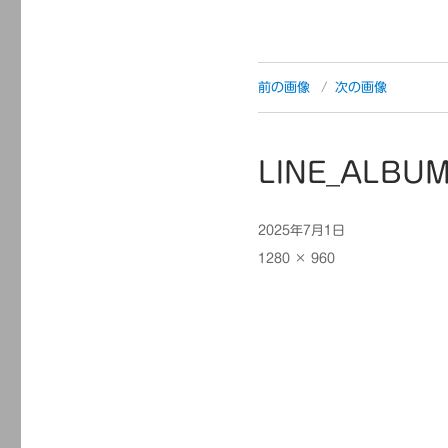
前の画像
次の画像
LINE_ALBUM
投
2025年7月1日
稿
フ
1280 × 960
日:
ル
サ
イ
ズ