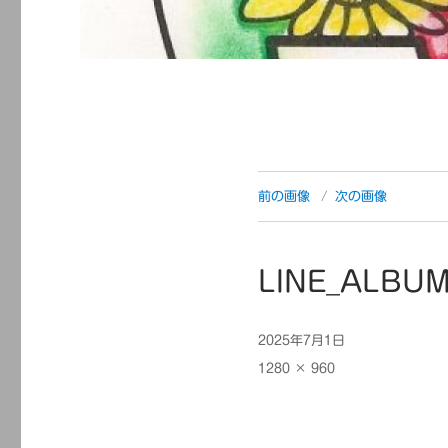
前の画像
次の画像
LINE_ALBUM
投
2025年7月1日
稿
フ
1280 × 960
日:
ル
サ
イ