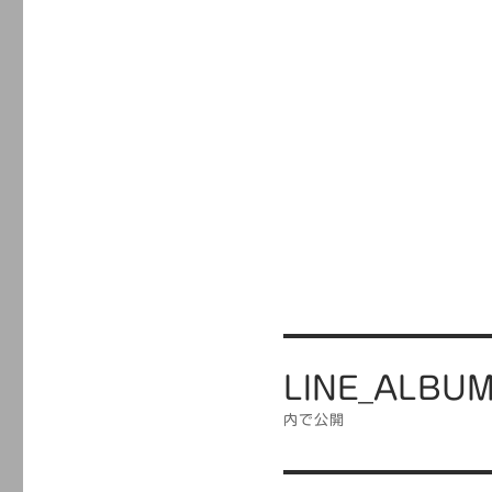
投
LINE_ALBU
稿
ナ
内で公開
ビ
ゲ