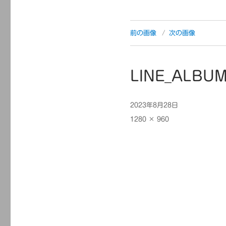
前の画像
次の画像
LINE_ALBU
投
2023年8月28日
稿
フ
1280 × 960
日:
ル
サ
イ
ズ