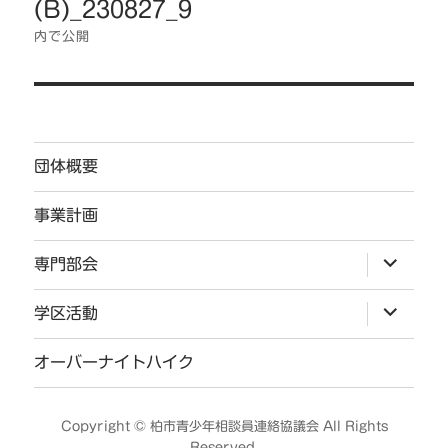
(B)_230827_9
ナ
ビ
内で公開
ゲ
ー
シ
ョ
団体概要
ン
事業計画
サ
専門部会
ブ
メ
ニ
サ
学区活動
ュ
ブ
ー
メ
を
ニ
オーバーナイトハイク
展
ュ
開
ー
を
展
Copyright ©
柏市青少年相談員連絡協議会
All Rights
開
Reserved.