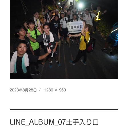
投
フ
2023年8月28日
1280 × 960
稿
ル
日:
サ
イ
投
ズ
LINE_ALBUM_07土手入り口
稿