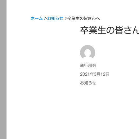
ホーム
>
お知らせ
>
卒業生の皆さんへ
卒業生の皆さ
投
執行部会
稿
投
2021年3月12日
者
稿
カ
お知らせ
日:
テ
ゴ
リ
ー