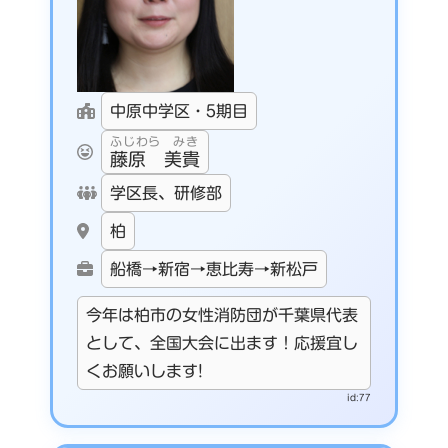
中原中学区・5期目
ふじわら みき
藤原 美貴
学区長、研修部
柏
船橋→新宿→恵比寿→新松戸
今年は柏市の女性消防団が千葉県代表
として、全国大会に出ます！応援宜し
くお願いします!
id:77