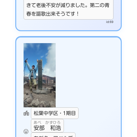
きて老後不安が減りました。第二の青
春を謳歌出来そうです！
id:69
松葉中学区・1期目
あべ かずひろ
安部 和浩