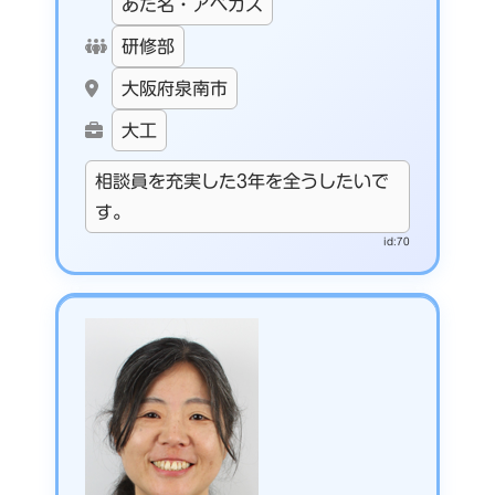
あだ名・アベカズ
研修部
大阪府泉南市
大工
相談員を充実した3年を全うしたいで
す。
id:70