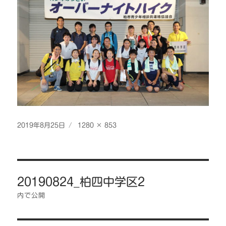
投
フ
2019年8月25日
1280 × 853
稿
ル
日:
サ
イ
投
ズ
20190824_柏四中学区2
稿
ナ
内で公開
ビ
ゲ